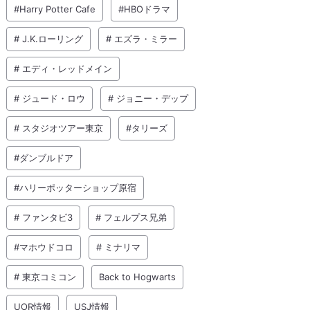
#Harry Potter Cafe
#HBOドラマ
# J.K.ローリング
# エズラ・ミラー
# エディ・レッドメイン
# ジュード・ロウ
# ジョニー・デップ
# スタジオツアー東京
#タリーズ
#ダンブルドア
#ハリーポッターショップ原宿
# ファンタビ3
# フェルプス兄弟
#マホウドコロ
# ミナリマ
# 東京コミコン
Back to Hogwarts
UOR情報
USJ情報