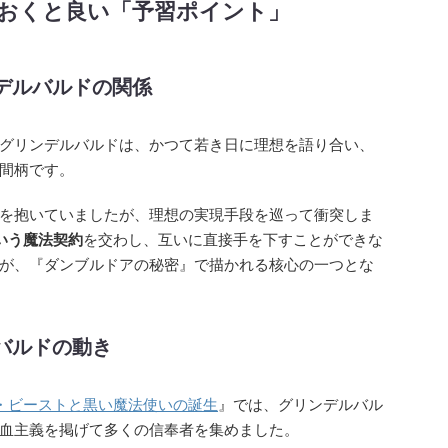
おくと良い「予習ポイント」
デルバルドの関係
グリンデルバルドは、かつて若き日に理想を語り合い、
間柄です。
を抱いていましたが、理想の実現手段を巡って衝突しま
いう魔法契約
を交わし、互いに直接手を下すことができな
が、『ダンブルドアの秘密』で描かれる核心の一つとな
バルドの動き
・ビーストと黒い魔法使いの誕生
』では、グリンデルバル
血主義を掲げて多くの信奉者を集めました。