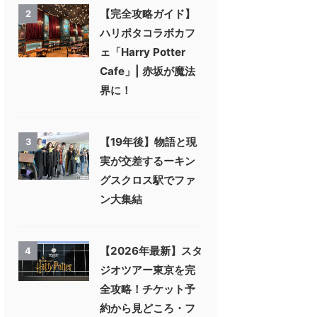
【完全攻略ガイド】
2
ハリポタコラボカフ
ェ「Harry Potter
Cafe」| 赤坂が魔法
界に！
【19年後】物語と現
3
実が交差するーキン
グスクロス駅でファ
ン大集結
【2026年最新】スタ
4
ジオツアー東京を完
全攻略！チケット予
約から見どころ・フ