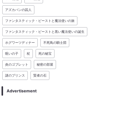
アズカバンの囚人
ファンタスティック・ビーストと魔法使いの旅
ファンタスティック・ビーストと黒い魔法使いの誕生
ホグワーツディナー
不死鳥の騎士団
呪いの子
杖
死の秘宝
炎のゴブレット
秘密の部屋
謎のプリンス
賢者の石
Advertisement