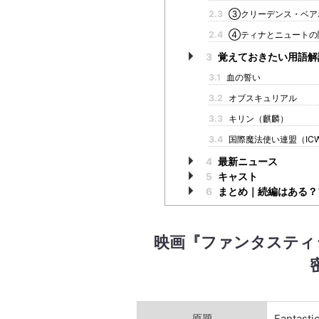
2.3
③クリーデンス・ベア
2.4
④ティナとニュートの
3
覚えておきたい用語解
3.1
血の誓い
3.2
オブスキュリアル
3.3
キリン（麒麟）
3.4
国際魔法使い連盟（IC
4
最新ニュース
5
キャスト
6
まとめ｜続編はある？
映画『
ファンタスティ
原題
Fantasti