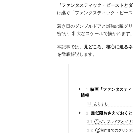
『ファンタスティック・ビーストとダ
け継ぐ「ファンタスティック・ビース
若き日のダンブルドアと最強の敵グリ
密”が、壮大なスケールで描かれます
本記事では、
見どころ
、
核心に迫るネ
を徹底解説します。
1
映画『ファンタスティ
情報
1.1
あらすじ
2
最低限おさえておくと
2.1
①ダンブルドアとグリ
2.2
②前作までのグリンデ