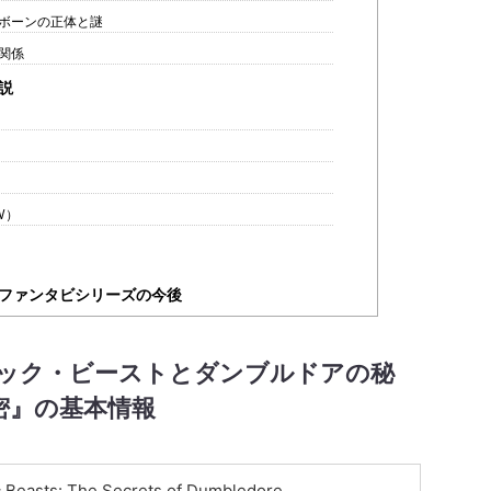
ボーンの正体と謎
関係
説
W）
ファンタビシリーズの今後
ック・ビーストとダンブルドアの秘
密
』の基本情報
c Beasts: The Secrets of Dumbledore