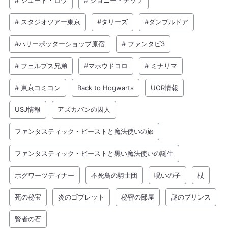
# スタジオツアー東京
#タリーズ
#ダンブルドア
#ハリーポッターショップ原宿
# ファンタビ3
# フェルプス兄弟
#マホウドコロ
# ミナリマ
# 東京コミコン
Back to Hogwarts
UOR情報
USJ情報
アズカバンの囚人
ファンタスティック・ビーストと魔法使いの旅
ファンタスティック・ビーストと黒い魔法使いの誕生
ホグワーツディナー
不死鳥の騎士団
呪いの子
杖
死の秘宝
炎のゴブレット
秘密の部屋
謎のプリンス
賢者の石