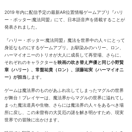
2019 年内に配信予定の最新AR位置情報ゲームアプリ『ハリ
ー・ポッター:魔法同盟』にて、日本語音声を搭載することが
発表されました。
『ハリー・ポッター:魔法同盟』魔法を世界中の人々にとって
身近なものにするゲームアプリ。お馴染みのハリー、ロン、
ハーマイオニーのトリオが大人に成長して再登場、さらに、
それぞれのキャラクターを
映画の吹き替え声優と同じ小野賢
章（ハリー）、常盤祐貴（ロン）、須藤祐実（ハーマイオニ
ー）が担当
します。
ゲームは魔法界のものがあふれ出してしまったマグルの世界
が舞台！プレイヤーは、魔法界からマグルの世界に溢れてし
まった魔法道具や生物、さらには魔法界の人々をあるべき場
所に戻し、この未曽有の大災厄の謎を解き明かすため、現実
世界での冒険に出かけます。