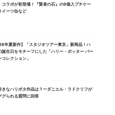
」コラボが初登場！『賢者の石』の9個入プチケー
スイーツ缶など
026年夏新作】「スタジオツアー東京」新商品！ハ
の誕生日をモチーフにした「ハリー・ポッター バー
ーコレクション」
好きなハリポタ作品は？ーダニエル・ラドクリフが
ググられる質問に回答