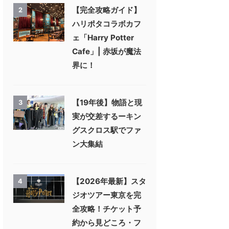
【完全攻略ガイド】
2
ハリポタコラボカフ
ェ「Harry Potter
Cafe」| 赤坂が魔法
界に！
【19年後】物語と現
3
実が交差するーキン
グスクロス駅でファ
ン大集結
【2026年最新】スタ
4
ジオツアー東京を完
全攻略！チケット予
約から見どころ・フ