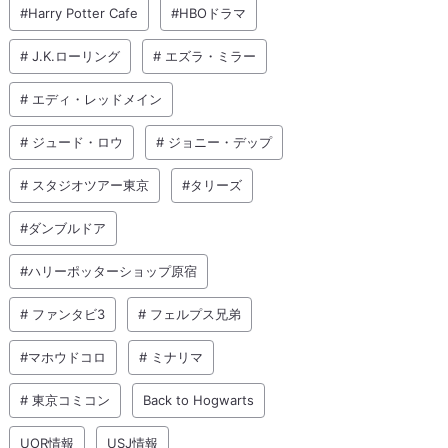
#Harry Potter Cafe
#HBOドラマ
# J.K.ローリング
# エズラ・ミラー
# エディ・レッドメイン
# ジュード・ロウ
# ジョニー・デップ
# スタジオツアー東京
#タリーズ
#ダンブルドア
#ハリーポッターショップ原宿
# ファンタビ3
# フェルプス兄弟
#マホウドコロ
# ミナリマ
# 東京コミコン
Back to Hogwarts
UOR情報
USJ情報