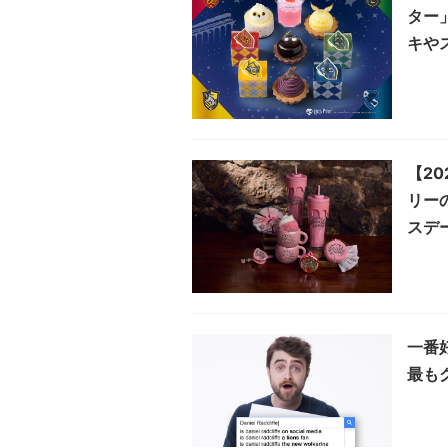
ター
キや
【2
リー
スデ
一番
最も