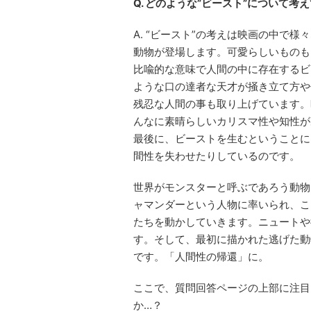
Q. どのような”ビースト”について
A. “ビースト”の考えは映画の中で
動物が登場します。可愛らしいものも
比喩的な意味で人間の中に存在するビ
ような口の達者な天才が掻き立て方や
残忍な人間の事も取り上げています。
んなに素晴らしいカリスマ性や知性が
最後に、ビーストを生むということに
間性を失わせたりしているのです。
世界がモンスターと呼ぶであろう動物
ャマンダーという人物に率いられ、こ
たちを動かしていきます。ニュートや
す。そして、最初に描かれた逃げた動
です。「人間性の帰還」に。
ここで、質問回答ページの上部に注目
か…？