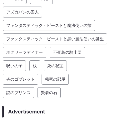
アズカバンの囚人
ファンタスティック・ビーストと魔法使いの旅
ファンタスティック・ビーストと黒い魔法使いの誕生
ホグワーツディナー
不死鳥の騎士団
呪いの子
杖
死の秘宝
炎のゴブレット
秘密の部屋
謎のプリンス
賢者の石
Advertisement