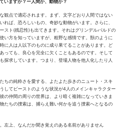
考えていますか？ー人間か、動物か？
様々な観点で適応されます。まず、文字どおり人間ではない
いれば、恐ろしいもの、奇妙な動物がいます。さらに、
ースト(残忍性)も出てきます。それはグリンデルバルドの
使い方を知っていますが、粗野な感情です。獣のように
時に人は人以下のものに成り果てることがあります。ど
あっても、良心を完全に欠くこともあるのです。そして
も探求しています。つまり、登場人物を他人化したり人
たちの純粋さを愛する、よたよた歩きのニュート・スキ
うしてビーストのような状況が4人のメインキャラクター
彼の仲間の周りの世界は、より暗く複雑になっていきま
物たちの捜索は、捕らえ難い何かを追う捜索へとなるの
。左上、なんだか聞き覚えのある名前がありません