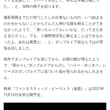
ットも完成して、リハーサルもして、みんな準備万端だっ
た。」と、当時の様子を語ります。
撮影再開までただ待つことしか出来ないものの、いつ始まる
のか分からないことからどんどん伸びる髭を剃ることができ
なかったようで、「剃っちゃってもいいかな、だってまた生
えるだろうし。でも、２週間埋没毛に耐えることはできなか
ったよ。あれは最悪だ。」と、ダンブルドア役ならではの苦
悩を話しました。
前作でダンブルドアを演じてから、白髪の髭が増えたよう
で、"若かりし"ダンブルドアから少し『ハリー・ポッター』シ
リーズのダンブルドアに近づいた姿が見られるかもしれませ
ん。
映画『ファンタスティック・ビースト３（仮題）』は2021年
11月12日全米公開予定。