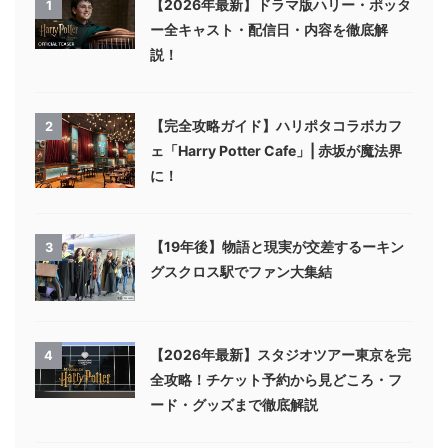
【2026年最新】ドラマ版ハリー・ポッタ
1
ー全キャスト・配信日・内容を徹底解
説！
【完全攻略ガイド】ハリポタコラボカフ
2
ェ「Harry Potter Cafe」| 赤坂が魔法界
に！
【19年後】物語と現実が交差するーキン
3
グスクロス駅でファン大集結
【2026年最新】スタジオツアー東京を完
4
全攻略！チケット予約から見どころ・フ
ード・グッズまで徹底解説