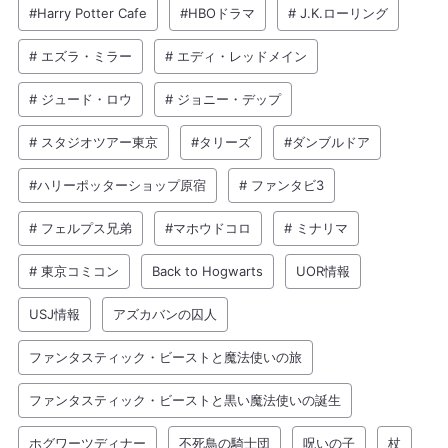
#Harry Potter Cafe
#HBOドラマ
# J.K.ローリング
# エズラ・ミラー
# エディ・レッドメイン
# ジュード・ロウ
# ジョニー・デップ
# スタジオツアー東京
#タリーズ
#ダンブルドア
#ハリーポッターショップ原宿
# ファンタビ3
# フェルプス兄弟
#マホウドコロ
# ミナリマ
# 東京コミコン
Back to Hogwarts
UOR情報
USJ情報
アズカバンの囚人
ファンタスティック・ビーストと魔法使いの旅
ファンタスティック・ビーストと黒い魔法使いの誕生
ホグワーツディナー
不死鳥の騎士団
呪いの子
杖