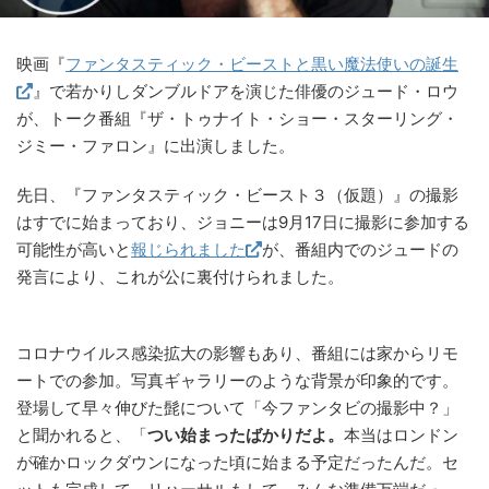
映画『
ファンタスティック・ビーストと黒い魔法使いの誕生
』で若かりしダンブルドアを演じた俳優のジュード・ロウ
が、トーク番組『ザ・トゥナイト・ショー・スターリング・
ジミー・ファロン』に出演しました。
先日、『ファンタスティック・ビースト３（仮題）』の撮影
はすでに始まっており、ジョニーは9月17日に撮影に参加する
可能性が高いと
報じられました
が、番組内でのジュードの
発言により、これが公に裏付けられました。
コロナウイルス感染拡大の影響もあり、番組には家からリモ
ートでの参加。写真ギャラリーのような背景が印象的です。
登場して早々伸びた髭について「今ファンタビの撮影中？」
と聞かれると、「
つい始まったばかりだよ。
本当はロンドン
が確かロックダウンになった頃に始まる予定だったんだ。セ