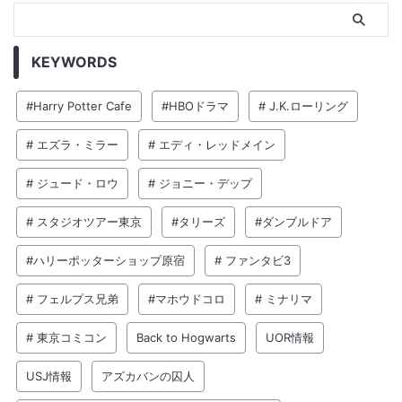
KEYWORDS
#Harry Potter Cafe
#HBOドラマ
# J.K.ローリング
# エズラ・ミラー
# エディ・レッドメイン
# ジュード・ロウ
# ジョニー・デップ
# スタジオツアー東京
#タリーズ
#ダンブルドア
#ハリーポッターショップ原宿
# ファンタビ3
# フェルプス兄弟
#マホウドコロ
# ミナリマ
# 東京コミコン
Back to Hogwarts
UOR情報
USJ情報
アズカバンの囚人