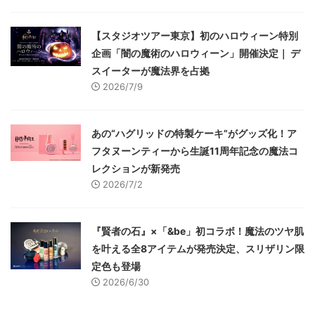
【スタジオツアー東京】初のハロウィーン特別
企画「闇の魔術のハロウィーン」開催決定｜ デ
スイーターが魔法界を占拠
2026/7/9
あの“ハグリッドの特製ケーキ”がグッズ化！ア
フタヌーンティーから生誕11周年記念の魔法コ
レクションが新発売
2026/7/2
『賢者の石』×「&be」初コラボ！魔法のツヤ肌
を叶える全8アイテムが発売決定、スリザリン限
定色も登場
2026/6/30