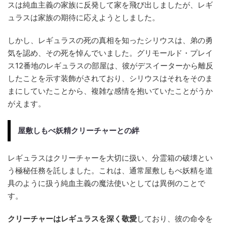
スは純血主義の家族に反発して家を飛び出しましたが、レギ
ュラスは家族の期待に応えようとしました。
しかし、レギュラスの死の真相を知ったシリウスは、弟の勇
気を認め、その死を悼んでいました。グリモールド・プレイ
ス12番地のレギュラスの部屋は、彼がデスイーターから離反
したことを示す装飾がされており、シリウスはそれをそのま
まにしていたことから、複雑な感情を抱いていたことがうか
がえます。
屋敷しもべ妖精クリーチャーとの絆
レギュラスはクリーチャーを大切に扱い、分霊箱の破壊とい
う極秘任務を託しました。これは、通常屋敷しもべ妖精を道
具のように扱う純血主義の魔法使いとしては異例のことで
す。
クリーチャーはレギュラスを深く敬愛
しており、彼の命令を