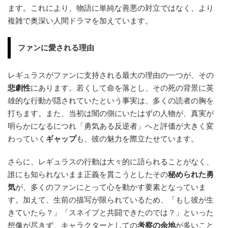
ます。これにより、物語に単純な善悪の対立ではなく、より
複雑で奥深い人間ドラマを加えています。
ファンに愛される理由
レギュラスがファンに支持される最大の理由の一つが、その
悲劇性
にあります。若くして命を落とし、その死の背景に英
雄的な行動が隠されていたという事実は、多くの読者の胸を
打ちます。また、当初は闇の側にいたはずの人物が、真実が
明らかになるにつれ「勇気ある反逆者」へと評価が大きく変
わっていく
ギャップ
も、彼の魅力を際立たせています。
さらに、レギュラスの行動は大々的に語られることがなく、
誰にも知られないまま正義を貫こうとしたその
秘められた勇
気
が、多くのファンにとって心を動かす要素となっていま
す。加えて、生前の描写が限られているため、「もし彼が生
きていたら？」「スネイプと共闘できたのでは？」といった
想像が尽きず、キャラクターとしての
考察の余地
が多いこと