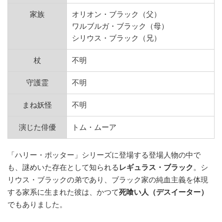
家族
オリオン・ブラック（父）
ワルブルガ・ブラック（母）
シリウス・ブラック（兄）
杖
不明
守護霊
不明
まね妖怪
不明
演じた俳優
トム・ムーア
「ハリー・ポッター」シリーズに登場する登場人物の中で
も、謎めいた存在として知られる
レギュラス・ブラック
。シ
リウス・ブラックの弟であり、ブラック家の純血主義を体現
する家系に生まれた彼は、かつて
死喰い人（デスイーター）
でもありました。