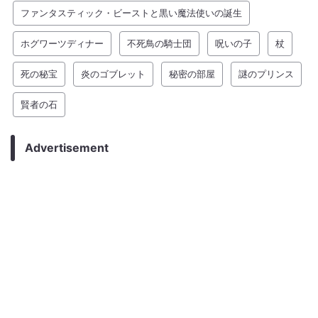
ファンタスティック・ビーストと黒い魔法使いの誕生
ホグワーツディナー
不死鳥の騎士団
呪いの子
杖
死の秘宝
炎のゴブレット
秘密の部屋
謎のプリンス
賢者の石
Advertisement