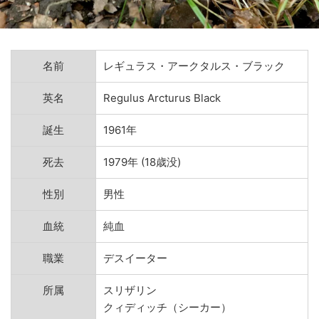
名前
レギュラス・アークタルス・ブラック
英名
Regulus Arcturus Black
誕生
1961年
死去
1979年 (18歳没)
性別
男性
血統
純血
職業
デスイーター
所属
スリザリン
クィディッチ（シーカー）