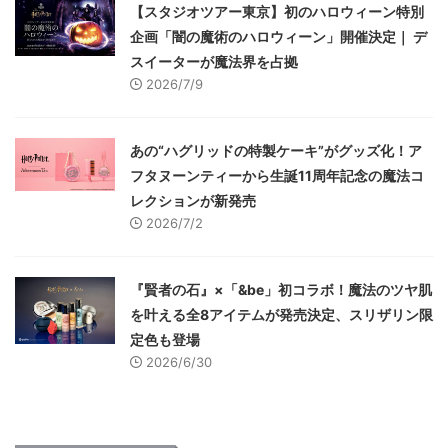
【スタジオツアー東京】初のハロウィーン特別
企画「闇の魔術のハロウィーン」開催決定｜ デ
スイーターが魔法界を占拠
2026/7/9
あの“ハグリッドの特製ケーキ”がグッズ化！ア
フタヌーンティーから生誕11周年記念の魔法コ
レクションが新発売
2026/7/2
『賢者の石』×「&be」初コラボ！魔法のツヤ肌
を叶える全8アイテムが発売決定、スリザリン限
定色も登場
2026/6/30