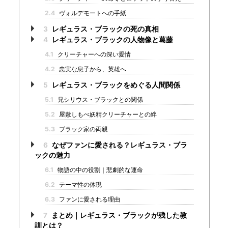
2.4
ヴォルデモートへの手紙
3
レギュラス・ブラックの死の真相
4
レギュラス・ブラックの人物像と葛藤
4.1
クリーチャーへの深い愛情
4.2
忠実な息子から、英雄へ
5
レギュラス・ブラックをめぐる人間関係
5.1
兄シリウス・ブラックとの関係
5.2
屋敷しもべ妖精クリーチャーとの絆
5.3
ブラック家の両親
6
なぜファンに愛される？レギュラス・ブラ
ックの魅力
6.1
物語の中の役割｜悲劇的な運命
6.2
テーマ性の体現
6.3
ファンに愛される理由
7
まとめ｜レギュラス・ブラックが残した教
訓とは？