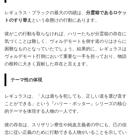
レギュラス・ブラックの最大の功績は、
分霊箱であるロケッ
トのすり替え
という命懸けの行動にあります。
彼がこの行動を取らなければ、ハリーたちが分霊箱の存在に
気づくことは難しく、ヴォルデモートを倒す道のりはさらに
困難なものとなっていたでしょう。結果的に、レギュラスは
ヴォルデモート打倒において重要な一手を担っており、物語
の根幹に大きく貢献した存在と言えます。
テーマ性の体現
レギュラスは、「人は過ちを犯しても、正しい道を選び直す
ことができる」という『ハリー・ポッター』シリーズの核心
的テーマを体現する人物の一人です。
彼の存在は、スリザリン寮生や純血主義者の中にも、己の信
念に従い正義のために行動できる人物がいることを示してい