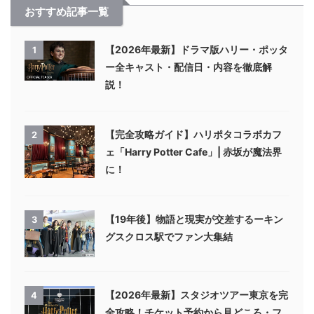
おすすめ記事一覧
【2026年最新】ドラマ版ハリー・ポッタ
1
ー全キャスト・配信日・内容を徹底解
説！
【完全攻略ガイド】ハリポタコラボカフ
2
ェ「Harry Potter Cafe」| 赤坂が魔法界
に！
【19年後】物語と現実が交差するーキン
3
グスクロス駅でファン大集結
【2026年最新】スタジオツアー東京を完
4
全攻略！チケット予約から見どころ・フ