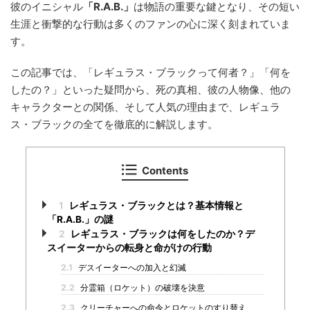
彼のイニシャル
「R.A.B.」
は物語の重要な鍵となり、その短い
生涯と衝撃的な行動は多くのファンの心に深く刻まれていま
す。
この記事では、「レギュラス・ブラックって何者？」「何を
したの？」といった疑問から、死の真相、彼の人物像、他の
キャラクターとの関係、そして人気の理由まで、レギュラ
ス・ブラックの全てを徹底的に解説します。
Contents
1
レギュラス・ブラックとは？基本情報と
「R.A.B.」の謎
2
レギュラス・ブラックは何をしたのか？デ
スイーターからの転身と命がけの行動
2.1
デスイーターへの加入と幻滅
2.2
分霊箱（ロケット）の破壊を決意
2.3
クリーチャーへの命令とロケットのすり替え