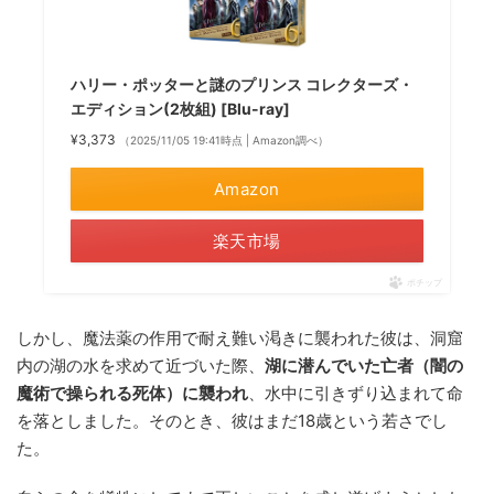
ハリー・ポッターと謎のプリンス コレクターズ・
エディション(2枚組) [Blu-ray]
¥3,373
（2025/11/05 19:41時点 | Amazon調べ）
Amazon
楽天市場
ポチップ
しかし、魔法薬の作用で耐え難い渇きに襲われた彼は、洞窟
内の湖の水を求めて近づいた際、
湖に潜んでいた亡者（闇の
魔術で操られる死体）に襲われ
、水中に引きずり込まれて命
を落としました。そのとき、彼はまだ18歳という若さでし
た。