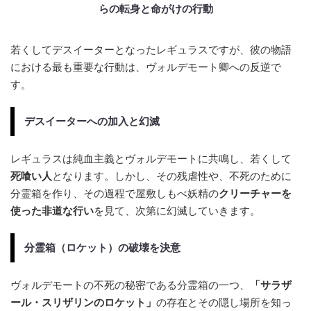
らの転身と命がけの行動
若くしてデスイーターとなったレギュラスですが、彼の物語
における最も重要な行動は、ヴォルデモート卿への反逆で
す。
デスイーターへの加入と幻滅
レギュラスは純血主義とヴォルデモートに共鳴し、若くして
死喰い人
となります。しかし、その残虐性や、不死のために
分霊箱を作り、その過程で屋敷しもべ妖精の
クリーチャーを
使った非道な行い
を見て、次第に幻滅していきます。
分霊箱（ロケット）の破壊を決意
ヴォルデモートの不死の秘密である分霊箱の一つ、
「サラザ
ール・スリザリンのロケット」
の存在とその隠し場所を知っ