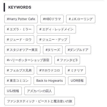
KEYWORDS
#Harry Potter Cafe
#HBOドラマ
# J.K.ローリング
# エズラ・ミラー
# エディ・レッドメイン
# ジュード・ロウ
# ジョニー・デップ
# スタジオツアー東京
#タリーズ
#ダンブルドア
#ハリーポッターショップ原宿
# ファンタビ3
# フェルプス兄弟
#マホウドコロ
# ミナリマ
# 東京コミコン
Back to Hogwarts
UOR情報
USJ情報
アズカバンの囚人
ファンタスティック・ビーストと魔法使いの旅