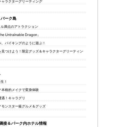
キャラクターグリーティング
 バーク島
リル満点のアトラクション
ntrainable Dragon」
べ、バイキングのように遊ぶ！
を見つけよう！限定グッズ＆キャラクターグリーティン
ス
誕生！
？本格的メイクで変身体験
遭遇！キャラグリ
？モンスター級グルメ＆グッズ
隣接＆パーク内ホテル情報