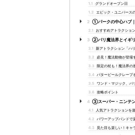
1.1
グランドオープン日
1.2
エピック・ユニバースの
2
①パークの中心ハブ｜
2.1
おすすめアトラクショ
3
②パリ魔法界とイギリ
3.1
新アトラクション「ハリ
3.2
必見！魔法動物が登場するラ
3.3
限定の杖も！魔法界の
3.4
バタービールクレープ
3.5
ワンド・マジック、パ
3.6
攻略ポイント
4
③スーパー・ニンテン
4.1
人気アトラクションを遊
4.2
パワーアップバンドで
4.3
見た目も楽しい！キャ