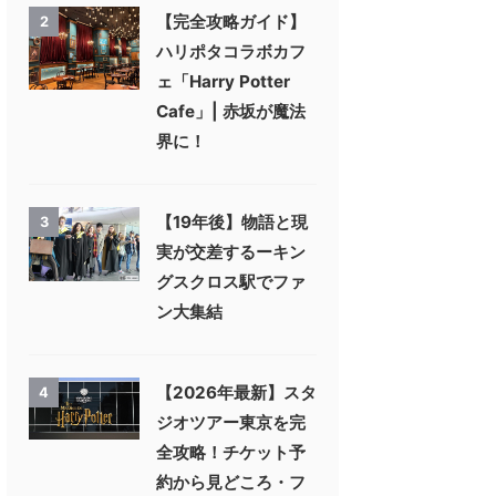
【完全攻略ガイド】
2
ハリポタコラボカフ
ェ「Harry Potter
Cafe」| 赤坂が魔法
界に！
【19年後】物語と現
3
実が交差するーキン
グスクロス駅でファ
ン大集結
【2026年最新】スタ
4
ジオツアー東京を完
全攻略！チケット予
約から見どころ・フ