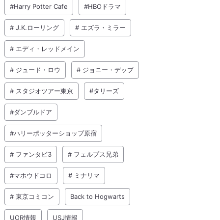
#Harry Potter Cafe
#HBOドラマ
# J.K.ローリング
# エズラ・ミラー
# エディ・レッドメイン
# ジュード・ロウ
# ジョニー・デップ
# スタジオツアー東京
#タリーズ
#ダンブルドア
#ハリーポッターショップ原宿
# ファンタビ3
# フェルプス兄弟
#マホウドコロ
# ミナリマ
# 東京コミコン
Back to Hogwarts
UOR情報
USJ情報