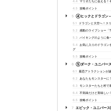
4.4
マリオたちに会える！
4.5
攻略ポイント
5
④ヒックとドラゴン –
5.1
ドラゴンと大空へ！ス
5.2
感動のライブショー「The U
5.3
バイキングのように食
5.4
お気に入りのドラゴン
グ
5.5
攻略ポイント
6
⑤ダーク・ユニバー
6.1
最恐アトラクションが
6.2
あなたもモンスターに
6.3
モンスターたちと村で
6.4
不気味だけど美味しい
6.5
攻略ポイント
7
エピック・ユニバース