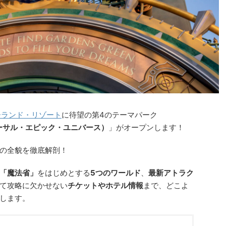
ーランド・リゾート
に待望の第4のテーマパーク
e（ユニバーサル・エピック・ユニバース）
」がオープンします！
の全貌を徹底解剖！
「魔法省」
をはじめとする
5つのワールド
、
最新アトラク
て攻略に欠かせない
チケットやホテル情報
まで、どこよ
します。