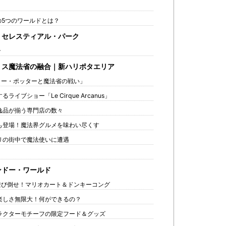
5つのワールドとは？
セレスティアル・パーク
ン
ス魔法省の融合｜新ハリポタエリア
ー・ポッターと魔法省の戦い」
イブショー「Le Cirque Arcanus」
逸品が揃う専門店の数々
も登場！魔法界グルメを味わい尽くす
リの街中で魔法使いに遭遇
ドー・ワールド
び倒せ！マリオカート＆ドンキーコング
楽しさ無限大！何ができるの？
ラクターモチーフの限定フード＆グッズ