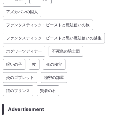
アズカバンの囚人
ファンタスティック・ビーストと魔法使いの旅
ファンタスティック・ビーストと黒い魔法使いの誕生
ホグワーツディナー
不死鳥の騎士団
呪いの子
杖
死の秘宝
炎のゴブレット
秘密の部屋
謎のプリンス
賢者の石
Advertisement