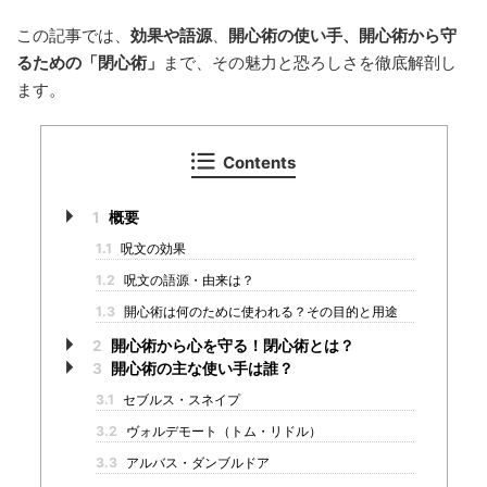
この記事では、
効果や語源
、
開心術の使い手、開心術から守
るための「閉心術」
まで、その魅力と恐ろしさを徹底解剖し
ます。
Contents
1
概要
1.1
呪文の効果
1.2
呪文の語源・由来は？
1.3
開心術は何のために使われる？その目的と用途
2
開心術から心を守る！閉心術とは？
3
開心術の主な使い手は誰？
3.1
セブルス・スネイプ
3.2
ヴォルデモート（トム・リドル）
3.3
アルバス・ダンブルドア