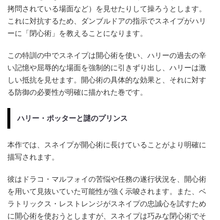
拷問されている場面など）を見せたりして操ろうとします。
これに対抗するため、ダンブルドアの指示でスネイプがハリ
ーに「閉心術」を教えることになります。
この特訓の中でスネイプは開心術を使い、ハリーの過去の辛
い記憶や屈辱的な場面を強制的に引きずり出し、ハリーは激
しい抵抗を見せます。開心術の具体的な効果と、それに対す
る防御の必要性が明確に描かれた巻です。
ハリー・ポッターと謎のプリンス
本作では、スネイプが開心術に長けていることがより明確に
描写されます。
彼はドラコ・マルフォイの苦悩や任務の遂行状況を、開心術
を用いて見抜いていた可能性が強く示唆されます。また、ベ
ラトリックス・レストレンジがスネイプの忠誠心を試すため
に開心術を使おうとしますが、スネイプは巧みな閉心術でそ