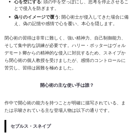
心を空にする
: 頭の中を空っぽにし、思考を停止させるこ
とで侵入を防ぎます。
偽りのイメージで覆う
: 開心術士が侵入してきた場合に備
え、偽の記憶や感情で心を覆い、本心を隠します。
閉心術の習得は非常に難しく、強い精神力、自己制御能力、
そして集中的な訓練が必要です。ハリー・ポッターはヴォル
デモート卿からの精神的な侵入に対抗するため、スネイプか
ら閉心術の個人教授を受けましたが、感情のコントロールに
苦労し、習得は困難を極めました。
開心術の主な使い手は誰？
作中で開心術の能力を持つことが明確に描写されている、ま
たは示唆されている主な登場人物は以下の通りです。
セブルス・スネイプ