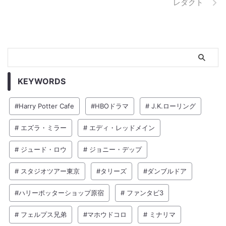
レダクト
KEYWORDS
#Harry Potter Cafe
#HBOドラマ
# J.K.ローリング
# エズラ・ミラー
# エディ・レッドメイン
# ジュード・ロウ
# ジョニー・デップ
# スタジオツアー東京
#タリーズ
#ダンブルドア
#ハリーポッターショップ原宿
# ファンタビ3
# フェルプス兄弟
#マホウドコロ
# ミナリマ