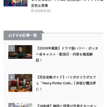
定色も登場
2026/6/30
おすすめ記事一覧
【2026年最新】ドラマ版ハリー・ポッタ
1
ー全キャスト・配信日・内容を徹底解
説！
【完全攻略ガイド】ハリポタコラボカフ
2
ェ「Harry Potter Cafe」| 赤坂が魔法界
に！
【19年後】物語と現実が交差するーキン
3