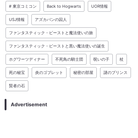
# 東京コミコン
Back to Hogwarts
UOR情報
USJ情報
アズカバンの囚人
ファンタスティック・ビーストと魔法使いの旅
ファンタスティック・ビーストと黒い魔法使いの誕生
ホグワーツディナー
不死鳥の騎士団
呪いの子
杖
死の秘宝
炎のゴブレット
秘密の部屋
謎のプリンス
賢者の石
Advertisement