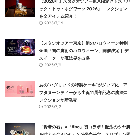
【2026年】スタジオツアー東京限定グッズ「バ
ック・トゥ・ホグワーツ 2026」コレクション
を全アイテム紹介！
2026/7/14
【スタジオツアー東京】初のハロウィーン特別
企画「闇の魔術のハロウィーン」開催決定｜ デ
スイーターが魔法界を占拠
2026/7/9
あの“ハグリッドの特製ケーキ”がグッズ化！ア
フタヌーンティーから生誕11周年記念の魔法コ
レクションが新発売
2026/7/2
『賢者の石』×「&be」初コラボ！魔法のツヤ肌
を叶える全8アイテムが発売決定、スリザリン限