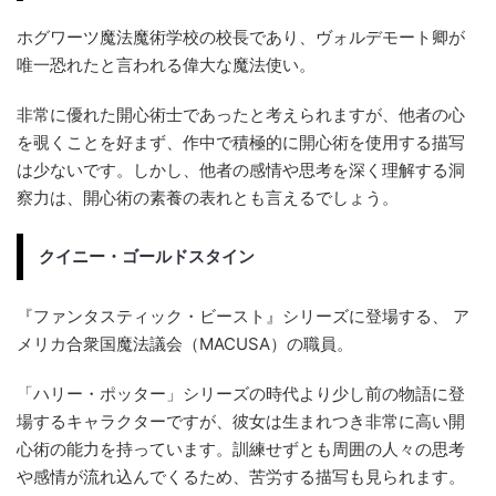
ホグワーツ魔法魔術学校の校長であり、ヴォルデモート卿が
唯一恐れたと言われる偉大な魔法使い。
非常に優れた開心術士であったと考えられますが、他者の心
を覗くことを好まず、作中で積極的に開心術を使用する描写
は少ないです。しかし、他者の感情や思考を深く理解する洞
察力は、開心術の素養の表れとも言えるでしょう。
クイニー・ゴールドスタイン
『ファンタスティック・ビースト』シリーズに登場する、 ア
メリカ合衆国魔法議会（MACUSA）の職員。
「ハリー・ポッター」シリーズの時代より少し前の物語に登
場するキャラクターですが、彼女は生まれつき非常に高い開
心術の能力を持っています。訓練せずとも周囲の人々の思考
や感情が流れ込んでくるため、苦労する描写も見られます。