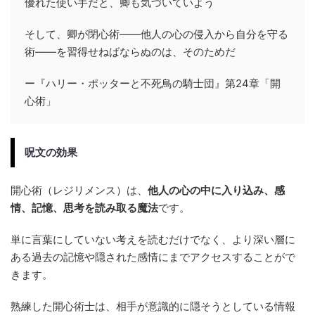
優れた使い手だと、卿も気づいていよう
そして、卿が閉心術――他人の心の侵入から自分を守る
術――を習得せねばならぬのは、そのためだ
ー『ハリー・ポッターと不死鳥の騎士団』第24章「開
心術」
呪文の効果
開心術（レジリメンス）は、
他人の心の中に入り込み、感
情、記憶、思考を読み取る魔法
です。
単に言葉にしていない考えを読むだけでなく、より深い層に
ある過去の記憶や隠された感情にまでアクセスすることがで
きます。
熟練した開心術士は、相手が意識的に隠そうとしている情報