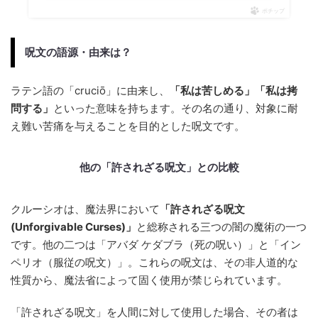
ポチップ
呪文の語源・由来は？
ラテン語の「cruciō」に由来し、
「私は苦しめる」「私は拷
問する」
といった意味を持ちます。その名の通り、対象に耐
え難い苦痛を与えることを目的とした呪文です。
他の「許されざる呪文」との比較
クルーシオは、魔法界において
「許されざる呪文
(Unforgivable Curses)」
と総称される三つの闇の魔術の一つ
です。他の二つは「アバダ ケダブラ（死の呪い）」と「イン
ペリオ（服従の呪文）」。これらの呪文は、その非人道的な
性質から、魔法省によって固く使用が禁じられています。
「許されざる呪文」を人間に対して使用した場合、その者は