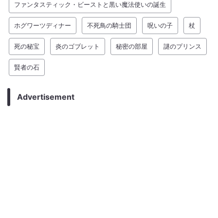
ファンタスティック・ビーストと黒い魔法使いの誕生
ホグワーツディナー
不死鳥の騎士団
呪いの子
杖
死の秘宝
炎のゴブレット
秘密の部屋
謎のプリンス
賢者の石
Advertisement