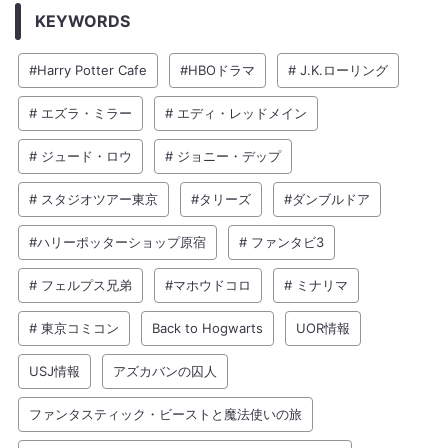
KEYWORDS
#Harry Potter Cafe
#HBOドラマ
# J.K.ローリング
# エズラ・ミラー
# エディ・レッドメイン
# ジュード・ロウ
# ジョニー・デップ
# スタジオツアー東京
#タリーズ
#ダンブルドア
#ハリーポッターショップ原宿
# ファンタビ3
# フェルプス兄弟
#マホウドコロ
# ミナリマ
# 東京コミコン
Back to Hogwarts
UOR情報
USJ情報
アズカバンの囚人
ファンタスティック・ビーストと魔法使いの旅