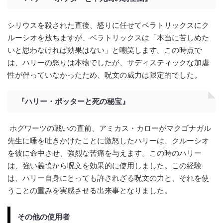
シリウスを殺された直後、怒りに任せてベラトリックスにク
ルーシオを放ちますが、ベラトリックスは「本当に苦しめた
いと思わなければ効果はない」と嘲笑します。この時点で
は、ハリーの怒りは本物でしたが、サディスティックな加虐
性が伴っていなかったため、呪文の威力は限定的でした。
『ハリー・ポッターと死の秘宝』
ホグワーツの戦いの直前、アミカス・カローがマクゴナガル
先生に唾を吐きかけたことに激怒したハリーは、クルーシオ
を彼に命中させ、強烈な苦痛を与えます。この時のハリー
は、強い義憤から呪文を効果的に使用しました。この経験
は、ハリー自身にとっても許されざる呪文の力と、それを使
うことの重みを実感させる出来事となりました。
その他の使用者