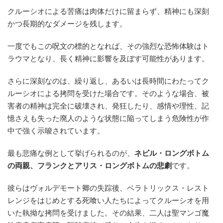
クルーシオによる苦痛は肉体だけに留まらず、精神にも深刻
かつ長期的なダメージを残します。
一度でもこの呪文の標的となれば、その強烈な恐怖体験はト
ラウマとなり、長く精神に影響を及ぼす可能性があります。
さらに深刻なのは、繰り返し、あるいは長時間にわたってク
ルーシオによる拷問を受けた場合です。そのような場合、被
害者の精神は完全に破壊され、発狂したり、感情や理性、記
憶さえも失った廃人のような状態に陥ってしまう危険性が作
中で強く示唆されています。
最も悲痛な例として挙げられるのが、
ネビル・ロングボトム
の両親、フランクとアリス・ロングボトムの悲劇
です。
彼らはヴォルデモート卿の失踪後、ベラトリックス・レスト
レンジをはじめとする死喰い人たちによってクルーシオを用
いた執拗な拷問を受けました。その結果、二人は聖マンゴ魔