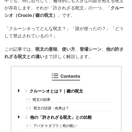
中でも、特に恐ろしく、倫理的にも大きな問題を抱える呪文
が存在します。それが「許されざる呪文」の一つ、「
クルー
シオ（Crucio / 磔の呪文）
」です。
「クルーシオってどんな呪文？」「誰が使ったの？」「どう
して禁止されているの？」
この記事では、
呪文の意味
、
使い方
、
登場シーン
、
他の許さ
れざる呪文との違い
まで詳しく解説します。
Contents
1
クルーシオとは？｜磔の呪文
1.1
呪文の効果
1.2
呪文の語源・由来は？
2
他の「許されざる呪文」との比較
2.1
アバダ ケダブラ｜死の呪い