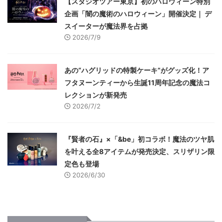
【スタジオツアー東京】初のハロウィーン特別
企画「闇の魔術のハロウィーン」開催決定｜ デ
スイーターが魔法界を占拠
2026/7/9
あの“ハグリッドの特製ケーキ”がグッズ化！ア
フタヌーンティーから生誕11周年記念の魔法コ
レクションが新発売
2026/7/2
『賢者の石』×「&be」初コラボ！魔法のツヤ肌
を叶える全8アイテムが発売決定、スリザリン限
定色も登場
2026/6/30