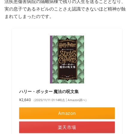
法疾患傷害病院の隔離病棟で残りの人生を送ることとなり、
実の息子であるネビルのことさえ認識できないほど精神が蝕
まれてしまったのです。
ハリー・ポッター 魔法の呪文集
¥2,640
（2025/11/11 01:14時点 | Amazon調べ）
Amazon
楽天市場