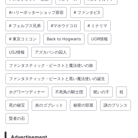
#ハリーポッターショップ原宿
# ファンタビ3
# フェルプス兄弟
#マホウドコロ
# ミナリマ
# 東京コミコン
Back to Hogwarts
UOR情報
USJ情報
アズカバンの囚人
ファンタスティック・ビーストと魔法使いの旅
ファンタスティック・ビーストと黒い魔法使いの誕生
ホグワーツディナー
不死鳥の騎士団
呪いの子
杖
死の秘宝
炎のゴブレット
秘密の部屋
謎のプリンス
賢者の石
Advertisement