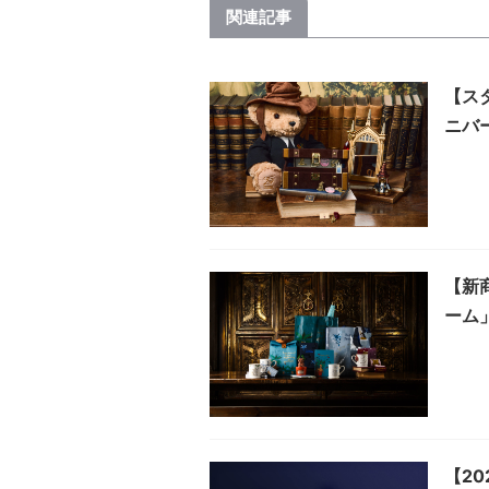
関連記事
【ス
ニバ
【新
ーム
【2