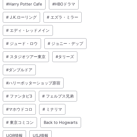
#Harry Potter Cafe
#HBOドラマ
# J.K.ローリング
# エズラ・ミラー
# エディ・レッドメイン
# ジュード・ロウ
# ジョニー・デップ
# スタジオツアー東京
#タリーズ
#ダンブルドア
#ハリーポッターショップ原宿
# ファンタビ3
# フェルプス兄弟
#マホウドコロ
# ミナリマ
# 東京コミコン
Back to Hogwarts
UOR情報
USJ情報