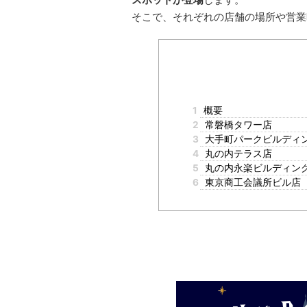
そこで、それぞれの店舗の場所や営業
1
概要
2
常磐橋タワー店
3
大手町パークビルディ
4
丸の内テラス店
5
丸の内永楽ビルディン
6
東京商工会議所ビル店