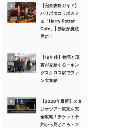
【完全攻略ガイド】
2
ハリポタコラボカフ
ェ「Harry Potter
Cafe」| 赤坂が魔法
界に！
【19年後】物語と現
3
実が交差するーキン
グスクロス駅でファ
ン大集結
【2026年最新】スタ
4
ジオツアー東京を完
全攻略！チケット予
約から見どころ・フ