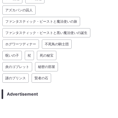
アズカバンの囚人
ファンタスティック・ビーストと魔法使いの旅
ファンタスティック・ビーストと黒い魔法使いの誕生
ホグワーツディナー
不死鳥の騎士団
呪いの子
杖
死の秘宝
炎のゴブレット
秘密の部屋
謎のプリンス
賢者の石
Advertisement