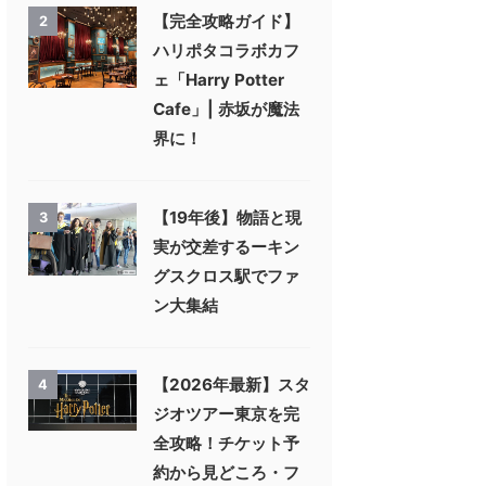
【完全攻略ガイド】
2
ハリポタコラボカフ
ェ「Harry Potter
Cafe」| 赤坂が魔法
界に！
【19年後】物語と現
3
実が交差するーキン
グスクロス駅でファ
ン大集結
【2026年最新】スタ
4
ジオツアー東京を完
全攻略！チケット予
約から見どころ・フ