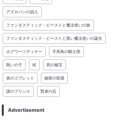
アズカバンの囚人
ファンタスティック・ビーストと魔法使いの旅
ファンタスティック・ビーストと黒い魔法使いの誕生
ホグワーツディナー
不死鳥の騎士団
呪いの子
杖
死の秘宝
炎のゴブレット
秘密の部屋
謎のプリンス
賢者の石
Advertisement