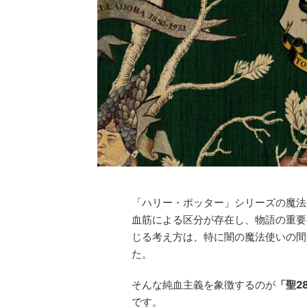
「ハリー・ポッター」シリーズの魔法
血筋による区分が存在し、物語の重要
じる考え方は、特に闇の魔法使いの間
た。
そんな純血主義を象徴するのが
「聖28
です。