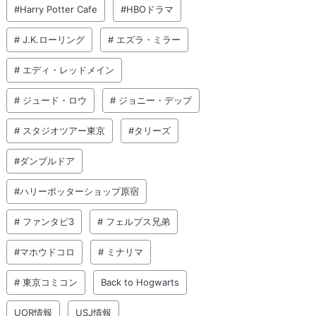
#Harry Potter Cafe
#HBOドラマ
# J.K.ローリング
# エズラ・ミラー
# エディ・レッドメイン
# ジュード・ロウ
# ジョニー・デップ
# スタジオツアー東京
#タリーズ
#ダンブルドア
#ハリーポッターショップ原宿
# ファンタビ3
# フェルプス兄弟
#マホウドコロ
# ミナリマ
# 東京コミコン
Back to Hogwarts
UOR情報
USJ情報