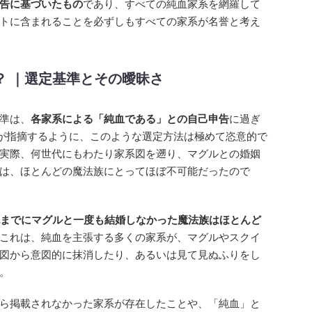
告に基づいたもの
であり、すべての純血家系を網羅して
トに含まれることを必ずしもすべての家系が名誉と考え
？ ｜選定基準とその曖昧さ
準は、
各家系による「純血である」との自己申告
に過ぎ
身が指摘するように、このような選定方法は極めて恣意的で
実際、何世代にもわたり家系図を遡り、マグルとの婚姻
は、ほとんどの魔法族にとってほぼ不可能だったので
紀までにマグルと一度も結婚しなかった魔法族はほとんど
これは、純血を主張する多くの家系が、マグルやスクイ
図から意図的に抹消したり、あるいは見て見ぬふりをし
。
ら掲載されなかった家系が存在したことや、「純血」と