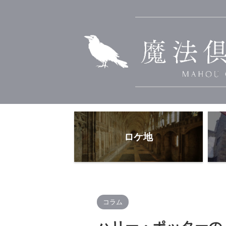
ロケ地
コラム