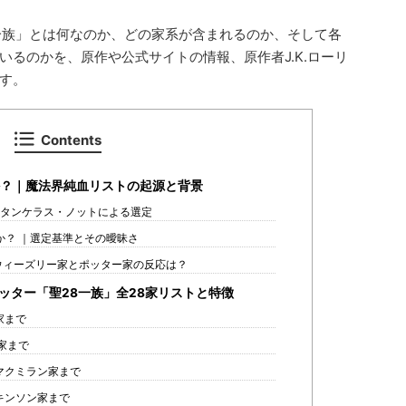
一族」とは何なのか、どの家系が含まれるのか、そして各
るのかを、原作や公式サイトの情報、原作者J.K.ローリ
す。
Contents
か？｜魔法界純血リストの起源と背景
タンケラス・ノットによる選定
か？ ｜選定基準とその曖昧さ
ウィーズリー家とポッター家の反応は？
ッター「聖28一族」全28家リストと特徴
家まで
家まで
マクミラン家まで
キンソン家まで