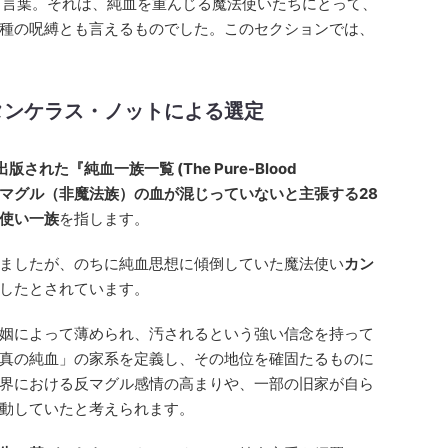
う言葉。それは、純血を重んじる魔法使いたちにとって、
種の呪縛とも言えるものでした。このセクションでは、
タンケラス・ノットによる選定
版された『純血一族一覧 (The Pure-Blood
れた、マグル（非魔法族）の血が混じっていないと主張する28
使い一族
を指します。
ましたが、のちに純血思想に傾倒していた魔法使い
カン
したとされています。
姻によって薄められ、汚されるという強い信念を持って
真の純血」の家系を定義し、その地位を確固たるものに
界における反マグル感情の高まりや、一部の旧家が自ら
動していたと考えられます。