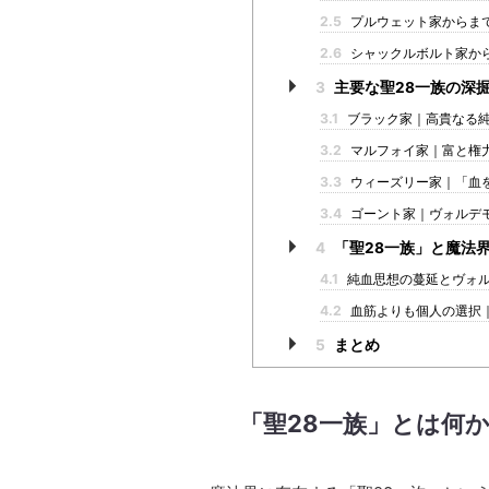
2.5
プルウェット家からま
2.6
シャックルボルト家か
3
主要な聖28一族の深
3.1
ブラック家｜高貴なる
3.2
マルフォイ家｜富と権
3.3
ウィーズリー家｜「血
3.4
ゴーント家｜ヴォルデ
4
「聖28一族」と魔法
4.1
純血思想の蔓延とヴォ
4.2
血筋よりも個人の選択
5
まとめ
「聖28一族」とは何