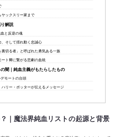
で
らヤックスリー家まで
掘り解説
純血と反逆の魂
力、そして揺れ動く忠誠心
を裏切る者」と呼ばれた勇気ある一族
モート卿に繋がる悲劇の血統
界の闇｜純血主義がもたらしたもの
ルデモートの台頭
｜ハリー・ポッターが伝えるメッセージ
か？｜
魔法界純血リストの起源と背景