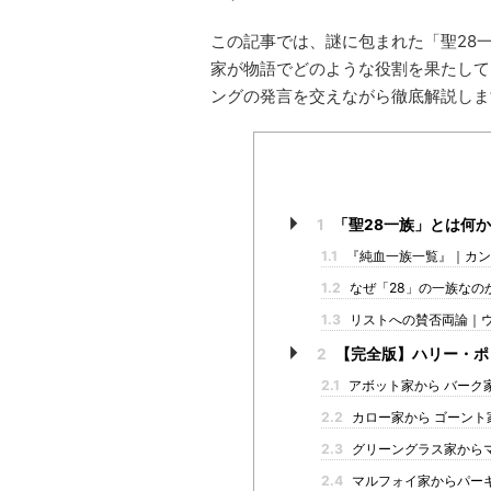
この記事では、謎に包まれた「聖28
家が物語でどのような役割を果たしてい
ングの発言を交えながら徹底解説しま
1
「聖28一族」とは何
1.1
『純血一族一覧』｜カン
1.2
なぜ「28」の一族なの
1.3
リストへの賛否両論｜
2
【完全版】ハリー・ポ
2.1
アボット家から バーク
2.2
カロー家から ゴーント
2.3
グリーングラス家から
2.4
マルフォイ家からパー