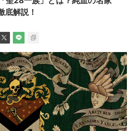
「聖28一族」とは？純血の名家
徹底解説！